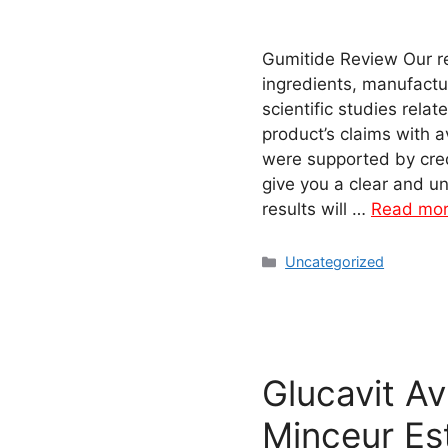
Gumitide Review Our re
ingredients, manufactur
scientific studies rela
product’s claims with 
were supported by cred
give you a clear and u
results will …
Read mo
Categories
Uncategorized
Glucavit A
Minceur Est