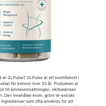
är GLPulse? GLPulse är ett kosttillskott i
klat för kvinnor över 35 år. Produkten är
töd till ämnesomsättningen, viktbalansen
. Den innehåller krom, grönt te-extrakt
 ingredienser som ofta används för att