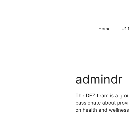
Skip
to
content
Home
#1 
admindr
The DFZ team is a grou
passionate about provi
on health and wellness