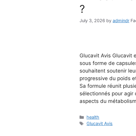
?
July 3, 2026
by
admindr
Fa
Glucavit Avis Glucavit
sous forme de capsule
souhaitent soutenir le
progressive du poids e
Sa formule réunit plusie
sélectionnés pour agir
aspects du métabolisme
Categories
health
Tags
Glucavit Avis