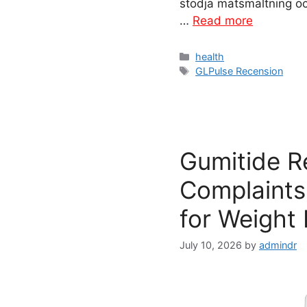
stödja matsmältning oc
…
Read more
Categories
health
Tags
GLPulse Recension
Gumitide R
Complaints:
for Weight
July 10, 2026
by
admindr