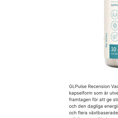
GLPulse Recension Vad 
kapselform som är utvec
framtagen för att ge s
och den dagliga energin
och flera växtbaserade