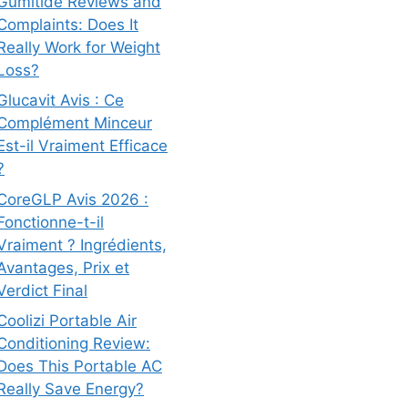
Gumitide Reviews and
Complaints: Does It
Really Work for Weight
Loss?
Glucavit Avis : Ce
Complément Minceur
Est-il Vraiment Efficace
?
CoreGLP Avis 2026 :
Fonctionne-t-il
Vraiment ? Ingrédients,
Avantages, Prix et
Verdict Final
Coolizi Portable Air
Conditioning Review:
Does This Portable AC
Really Save Energy?