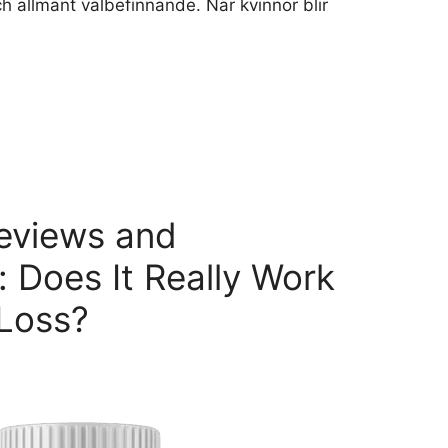
h allmänt välbefinnande. När kvinnor blir
eviews and
 Does It Really Work
 Loss?