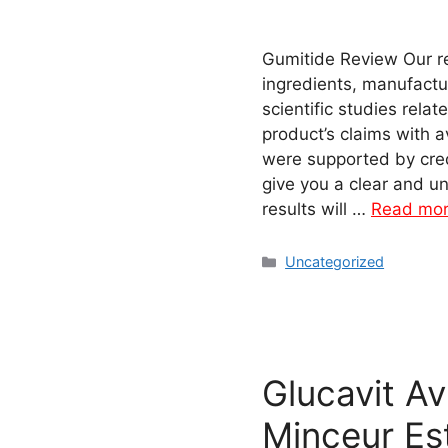
Gumitide Review Our re
ingredients, manufactur
scientific studies rela
product’s claims with 
were supported by cred
give you a clear and u
results will …
Read mo
Categories
Uncategorized
Glucavit A
Minceur Est