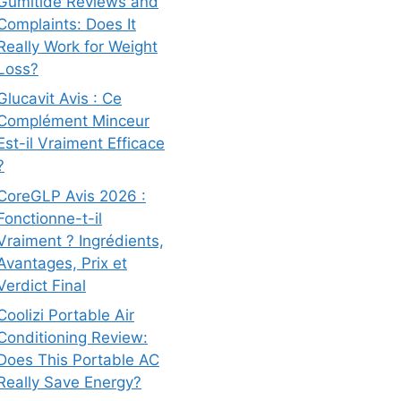
Gumitide Reviews and
Complaints: Does It
Really Work for Weight
Loss?
Glucavit Avis : Ce
Complément Minceur
Est-il Vraiment Efficace
?
CoreGLP Avis 2026 :
Fonctionne-t-il
Vraiment ? Ingrédients,
Avantages, Prix et
Verdict Final
Coolizi Portable Air
Conditioning Review:
Does This Portable AC
Really Save Energy?