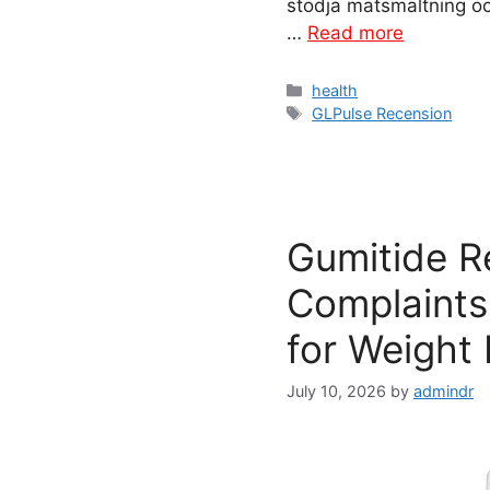
stödja matsmältning oc
…
Read more
Categories
health
Tags
GLPulse Recension
Gumitide R
Complaints:
for Weight
July 10, 2026
by
admindr