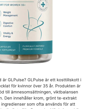
är GLPulse? GLPulse är ett kosttillskott i
klat för kvinnor över 35 år. Produkten är
töd till ämnesomsättningen, viktbalansen
. Den innehåller krom, grönt te-extrakt
 ingredienser som ofta används för att