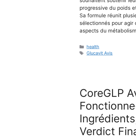
souhaitent soutenir le
progressive du poids e
Sa formule réunit plusie
sélectionnés pour agir
aspects du métabolisme
Categories
health
Tags
Glucavit Avis
CoreGLP Av
Fonctionne-
Ingrédients
Verdict Fin