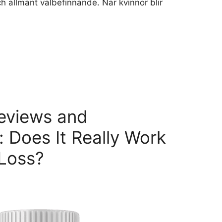
h allmänt välbefinnande. När kvinnor blir
eviews and
 Does It Really Work
 Loss?