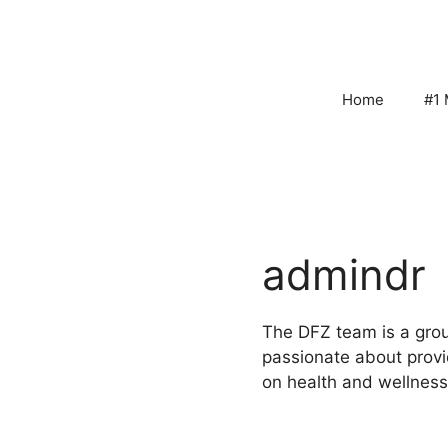
Skip
to
content
Home
#1 
admindr
The DFZ team is a grou
passionate about provi
on health and wellness