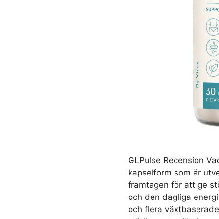
GLPulse Recension Vad 
kapselform som är utvec
framtagen för att ge s
och den dagliga energin
och flera växtbaserade