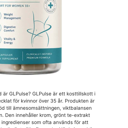
är GLPulse? GLPulse är ett kosttillskott i
klat för kvinnor över 35 år. Produkten är
töd till ämnesomsättningen, viktbalansen
. Den innehåller krom, grönt te-extrakt
 ingredienser som ofta används för att