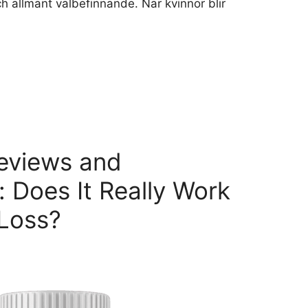
h allmänt välbefinnande. När kvinnor blir
eviews and
 Does It Really Work
 Loss?