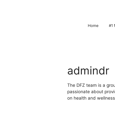
Skip
to
content
Home
#1 
admindr
The DFZ team is a grou
passionate about provi
on health and wellness