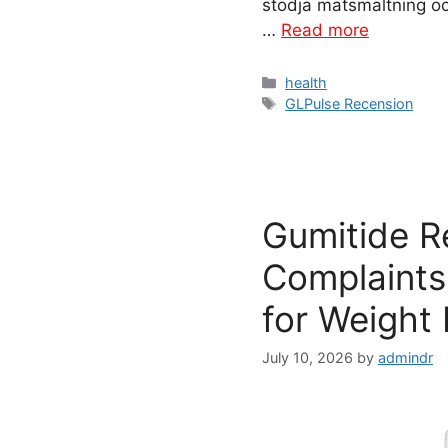
stödja matsmältning oc
…
Read more
Categories
health
Tags
GLPulse Recension
Gumitide R
Complaints:
for Weight
July 10, 2026
by
admindr