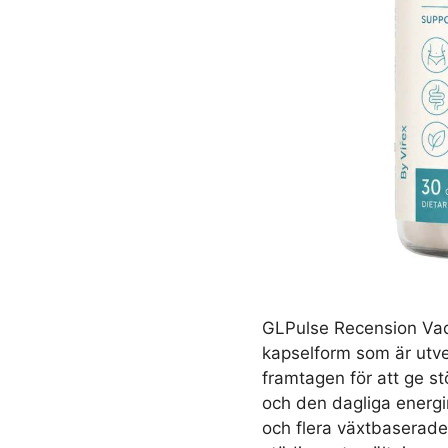
GLPulse Recension Vad 
kapselform som är utvec
framtagen för att ge s
och den dagliga energin
och flera växtbaserade