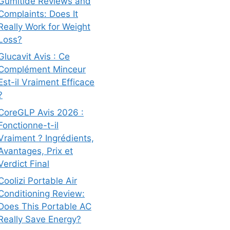
Gumitide Reviews and
Complaints: Does It
Really Work for Weight
Loss?
Glucavit Avis : Ce
Complément Minceur
Est-il Vraiment Efficace
?
CoreGLP Avis 2026 :
Fonctionne-t-il
Vraiment ? Ingrédients,
Avantages, Prix et
Verdict Final
Coolizi Portable Air
Conditioning Review:
Does This Portable AC
Really Save Energy?