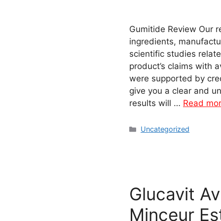
Gumitide Review Our re
ingredients, manufactur
scientific studies rela
product’s claims with 
were supported by cred
give you a clear and u
results will …
Read mo
Categories
Uncategorized
Glucavit A
Minceur Est