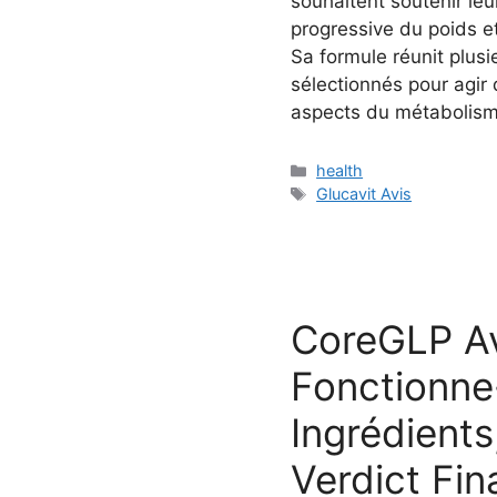
souhaitent soutenir le
progressive du poids e
Sa formule réunit plusie
sélectionnés pour agir
aspects du métabolisme
Categories
health
Tags
Glucavit Avis
CoreGLP Av
Fonctionne-
Ingrédients
Verdict Fin